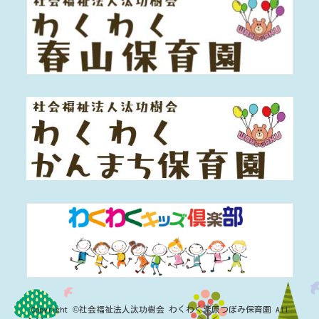
Copyright ©社会福祉法人汰功樹会 わくわく紫原つぼみ保育園 All