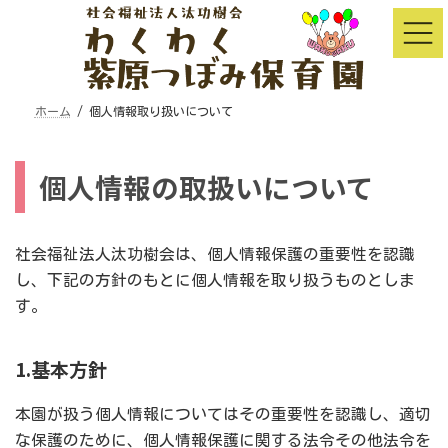
コ
ナ
ン
ビ
テ
ゲ
ン
ー
ツ
シ
へ
ョ
ス
ン
ホーム
個人情報取り扱いについて
キ
に
ッ
移
プ
動
個人情報の取扱いについて
社会福祉法人汰功樹会は、個人情報保護の重要性を認識
し、下記の方針のもとに個人情報を取り扱うものとしま
す。
1.基本方針
本園が扱う個人情報についてはその重要性を認識し、適切
な保護のために、個人情報保護に関する法令その他法令を